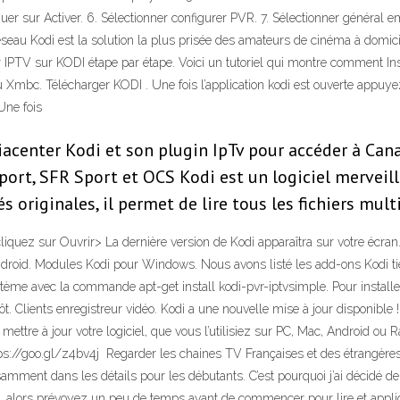
liquer sur Activer. 6. Sélectionner configurer PVR. 7. Sélectionner général 
seau Kodi est la solution la plus prisée des amateurs de cinéma à domici
r IPTV sur KODI étape par étape. Voici un tutoriel qui montre comment Ins
u Xmbc. Télécharger KODI . Une fois l’application kodi est ouverte appuye
Une fois
enter Kodi et son plugin IpTv pour accéder à Canal
port, SFR Sport et OCS Kodi est un logiciel merveill
 originales, il permet de lire tous les fichiers mult
cliquez sur Ouvrir> La dernière version de Kodi apparaîtra sur votre écr
oid. Modules Kodi pour Windows. Nous avons listé les add-ons Kodi tiers 
ème avec la commande apt-get install kodi-pvr-iptvsimple. Pour installer 
ôt. Clients enregistreur vidéo. Kodi a une nouvelle mise à jour disponible 
ttre à jour votre logiciel, que vous l’utilisiez sur PC, Mac, Android ou Ra
s://goo.gl/z4bv4j ️ Regarder les chaines TV Françaises et des étrangères
samment dans les détails pour les débutants. C’est pourquoi j’ai décidé de
ong, alors prévoyez un peu de temps avant de commencer pour lire et appl