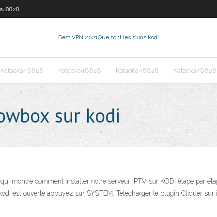
ka48828
Best VPN 2021
Que sont les skins kodi
Kataoka48828
Kataoka48828
Kataoka48828
Kataoka48828
wbox sur kodi
el qui montre comment Installer notre serveur IPTV sur KODI étape par éta
kodi est ouverte appuyez sur SYSTEM. Telecharger le plugin Cliquer sur in