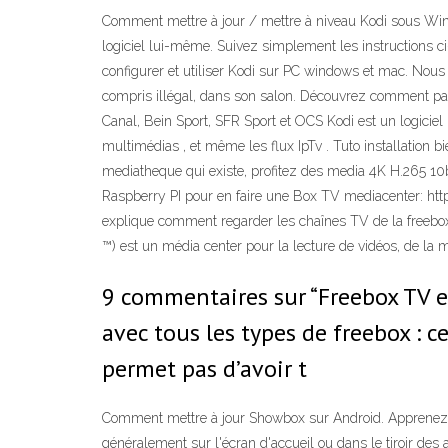
Comment mettre à jour / mettre à niveau Kodi sous Wind
logiciel lui-même. Suivez simplement les instructions c
configurer et utiliser Kodi sur PC windows et mac. Nous 
compris illégal, dans son salon. Découvrez comment para
Canal, Bein Sport, SFR Sport et OCS Kodi est un logiciel m
multimédias , et même les flux IpTv . Tuto installation b
mediatheque qui existe, profitez des media 4K H.265 10
Raspberry PI pour en faire une Box TV mediacenter: https
explique comment regarder les chaînes TV de la freebox
™) est un média center pour la lecture de vidéos, de la
9 commentaires sur “Freebox TV e
avec tous les types de freebox : ce
permet pas d’avoir t
Comment mettre à jour Showbox sur Android. Apprenez à m
généralement sur l'écran d'accueil ou dans le tiroir des 