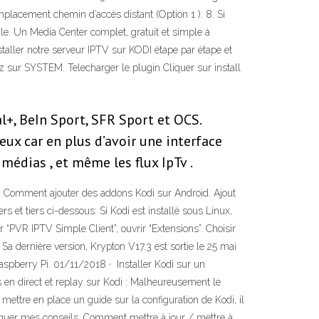
emplacement chemin d’accès distant (Option 1 ). 8. Si
le. Un Media Center complet, gratuit et simple à
taller notre serveur IPTV sur KODI étape par étape et
z sur SYSTEM. Telecharger le plugin Cliquer sur install
+, BeIn Sport, SFR Sport et OCS.
eux car en plus d’avoir une interface
imédias , et même les flux IpTv .
an. Comment ajouter des addons Kodi sur Android. Ajout
et tiers ci-dessous: Si Kodi est installé sous Linux,
“PVR IPTV Simple Client”, ouvrir “Extensions”. Choisir
! Sa dernière version, Krypton V17.3 est sortie le 25 mai
spberry Pi. 01/11/2018 · ️ Installer Kodi sur un
 en direct et replay sur Kodi : Malheureusement le
 mettre en place un guide sur la configuration de Kodi, il
iquer mes conseils. Comment mettre à jour / mettre à