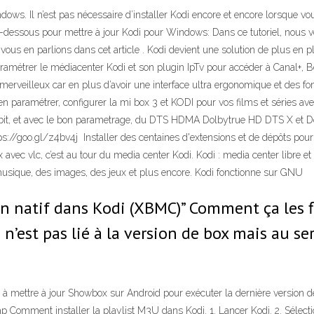
ows. Il n’est pas nécessaire d’installer Kodi encore et encore lorsque v
i-dessous pour mettre à jour Kodi pour Windows: Dans ce tutoriel, nous v
vous en parlions dans cet article . Kodi devient une solution de plus en p
métrer le médiacenter Kodi et son plugin IpTv pour accéder à Canal+, Be
erveilleux car en plus d’avoir une interface ultra ergonomique et des fonct
ien paramétrer, configurer la mi box 3 et KODI pour vos films et séries a
bit, et avec le bon parametrage, du DTS HDMA Dolbytrue HD DTS X et Dol
://goo.gl/z4bv4j ️ Installer des centaines d'extensions et de dépôts pour
 avec vlc, c’est au tour du media center Kodi. Kodi : media center libr
 musique, des images, des jeux et plus encore. Kodi fonctionne sur GNU
n natif dans Kodi (XBMC)” Comment ça les f
 n’est pas lié à la version de box mais au se
ettre à jour Showbox sur Android pour exécuter la dernière version de l
ap Comment installer la playlist M3U dans Kodi. 1. Lancer Kodi. 2. Sélecti