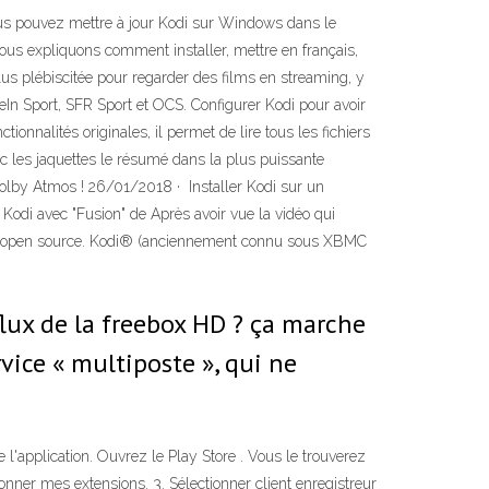
ous pouvez mettre à jour Kodi sur Windows dans le
ous expliquons comment installer, mettre en français,
lus plébiscitée pour regarder des films en streaming, y
In Sport, SFR Sport et OCS. Configurer Kodi pour avoir
ionnalités originales, il permet de lire tous les fichiers
vec les jaquettes le résumé dans la plus puissante
by Atmos ! 26/01/2018 · ️ Installer Kodi sur un
 Kodi avec "Fusion" de Après avoir vue la vidéo qui
e et open source. Kodi® (anciennement connu sous XBMC
lux de la freebox HD ? ça marche
rvice « multiposte », qui ne
'application. Ouvrez le Play Store . Vous le trouverez
onner mes extensions. 3. Sélectionner client enregistreur