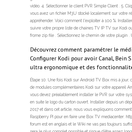
vidéo. 4. Sélectionner le client PVR Simple Client . 5. C
vous avez un fichier M3U stocké localement sur votre ré
appréhender. Voici comment l'exploiter à 100 %. Installe
suivre votre propre liste de chaines TV IP TV sur Kodi o
frome zip file . Sélectionnez le chemin de votre plugin . 
Découvrez comment paramétrer le médiac
Configurer Kodi pour avoir Canal, Bein S
ultra ergonomique et des fonctionnalités
Étape 10: Une fois Kodi sur Android TV Box mis à jour, 
de modules complémentaires Kodi sur votre appareil Andr
vous devez préalablement installer le PVR sur votre syst
en suite le logo du carton ouvert. Installer depuis un dép
2017 et dans cet article, nous vous expliquons comment me
Raspberry PI pour en faire une Box TV mediacenter: http
forum est en anglais et le Wiki ne vas pas toujours suffi
sera le plus complet possible et risque d’être assez l